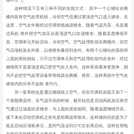
循环空气。
这种情况下又有三种不同的实现方式： 其中一个公猪站在阁
楼内装有空气处理机组，冷却空气也通过屋顶进气口进入猪舍。在
这里，空气全年都经过空调管线抽进猪舍。随着气温升高，先是通
过风机 将外部空气加压从屋顶进气口吹进猪舍。随着温度继续升
高，空调单元开始启动，冷却空气。空气处理机组在阁楼内，但空
气压缩机装在外面，以便将热量排到舍外。有两个公猪站的系统和
上面的系统相似，只不过空调单元和空气处理机组均在舍外，经过
侧墙而不是屋顶进风口把空气吹入舍内。这种系统看来更简单，因
为不必把空气处理设备和管线装在阁楼。然而，这种系统中空气在
猪舍内的分布不如前 者均匀。
另一套系统也是通过侧墙鼓入空气，但在空调机前面又加了一
个蒸散降温帘。当气温升高的时候，最开始也是启动风机加压将空
气通过过滤器吹进猪舍，与上面的系统相同。随着温度继续升高，
接下来在启动空调机之前先是给降温帘加水。这样做的目的是为了
延迟启动压缩机单元，直到气温达到25℃左右再启动。这样在用电