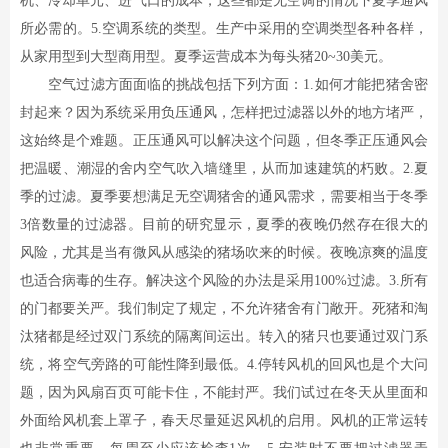
机、冷却单元、进气口的成本，这些都是无空调的情况下夏季通风
所必需的。5.空调系统的类型。生产中采用的空调类型各种各样，
从家用型到大型商用型。夏季运营成本为每头猪20~30美元。
空气过滤方面面临的挑战包括下列方面：1.如何才能把猪舍密
封起来？因为系统采用负压通风，怎样把过滤器以外的地方堵严，
这始终是个难题。正压通风可以解决这个问题，但冬季正压通风会
把温暖、潮湿的舍内空气吹入墙缝里，从而加速建筑的朽败。2.夏
季的过滤。夏季要想满足无空调猪舍的通风需求，需要相当于冬季
3倍数量的过滤器。目前的研究显示，夏季的夜晚仍然存在很大的
风险，尤其是当有微风从感染的猪场吹来的时候。夜晚凉爽的温度
也适合病毒的生存。解决这个风险的办法是采用100%过滤。3.所有
的门都要关严。我们制定了规定，不允许猪舍有门敞开。死猪和淘
汰猪都是经过双门系统的隔离间运出。转入的猪只也要通过双门系
统，将空气旁路的可能性降到最低。4.停转风机的回风也是个大问
题，因为风扇百页可能卡住，不能封严。我们试过在冬天从里面和
外面给风机套上罩子，春天尽量延迟风机的启用。风机的正常运转