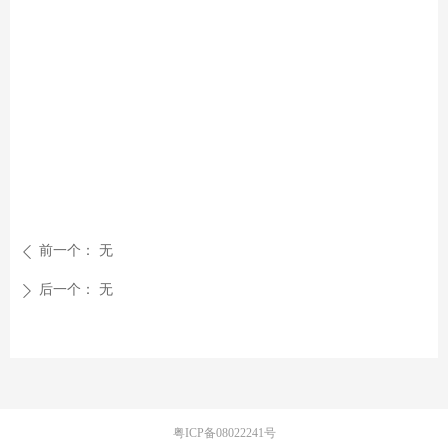
前一个：
无
ꄴ
后一个：
无
ꄲ
粤ICP备08022241号