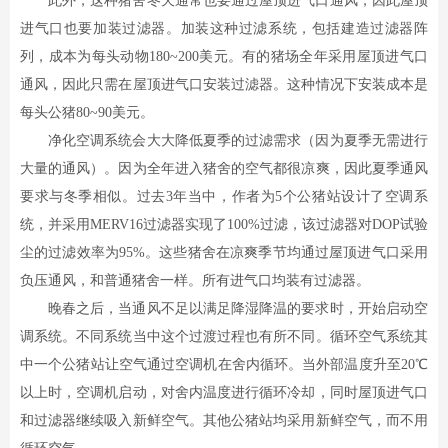
此外，这种猪舍冬天通常也要通过屋顶进气口通风，因此屋顶
进气口也要加装过滤器。加装这种过滤系统，包括建造过滤器阵
列，成本为每头动物180~200美元。有的猪场全年采用屋顶进气口
通风，因此只需在屋顶进气口安装过滤器。这种情况下安装成本是
每头公猪80~90美元。
净化空调系统会大大降低夏季的过滤需求（因为夏季无需进行
大量的通风）。因为全年进入猪舍的空气都很凉爽，因此夏季通风
要求与冬季相似。过去3年当中，作者为5个公猪站设计了空调系
统，并采用MERV16过滤器实现了100%过滤，该过滤器对DOP试验
尘的过滤效率为95%。这些猪舍在凉爽季节均通过屋顶进气口采用
负压通风，和普通猪舍一样。所有进气口均装有过滤器。
晚春之后，当通风不足以满足降湿降温的要求时，开始启动空
调系统。不同系统当中这个过渡过程也有所不同。循环空气系统其
中一个公猪站让空气通过空调机在舍内循环。当外部温度升至20℃
以上时，空调机启动，对舍内温度进行循环冷却，同时屋顶进气口
和过滤器继续吸入新鲜空气。其他公猪站均采用新鲜空气，而不用