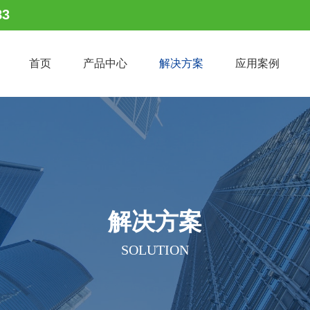
83
首页
产品中心
解决方案
应用案例
解决方案
SOLUTION