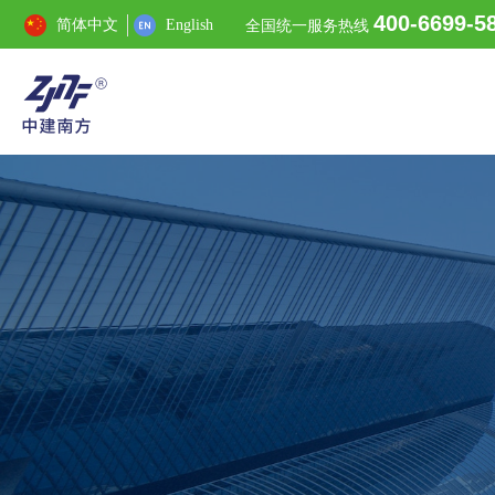
400-6699-5
简体中文
English
全国统一服务热线